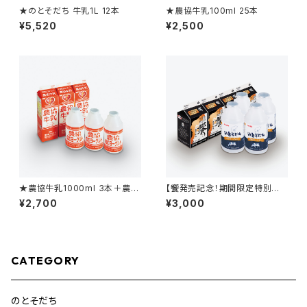
★のとそだち 牛乳1L 12本
★農協牛乳100ml 25本
¥5,520
¥2,500
★農協牛乳1000ml 3本＋農協
【饗発売記念！期間限定特別価
のむヨーグルト500ml 3本
格！】饗500ml 4本＋のとそだ
¥2,700
¥3,000
ちのむヨーグルト500ml 4本
CATEGORY
のとそだち