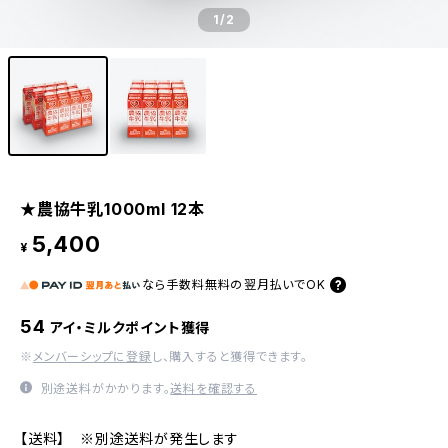
1
/2
★農協牛乳1000ml 12本
5,400
¥
なら
手数料無料の
翌月払いでOK
54
アイ・ミルクポイント獲得
※
メンバーシップに登録
し、購入すると獲得できます。
別途送料がかかります。
送料を確認する
【送料】 ※別途送料が発生します