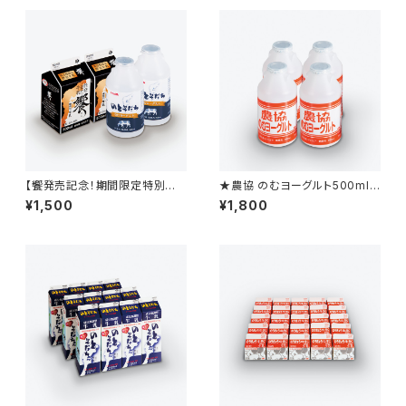
【饗発売記念！期間限定特別価
★農協 のむヨーグルト500ml
格！】饗2本＋のとそだちのむヨ
4本
¥1,500
¥1,800
ーグルト500ml2本