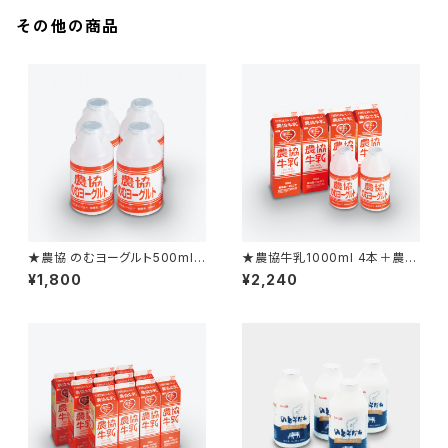
その他の商品
★農協 のむヨーグルト500ml
★農協牛乳1000ml 4本＋農協
4本
のむヨーグルト500ml 2本
¥1,800
¥2,240