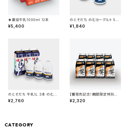
★農協牛乳1000ml 12本
のとそだち のむヨーグルト 500
ml 4本
¥5,400
¥1,840
のとそだち 牛乳1L 3本 のむヨ
【饗発売記念！期間限定特別価
ーグルト500ml 3本
格！】能登こだわり牛乳 饗500
¥2,760
¥2,320
ml 8本
CATEGORY