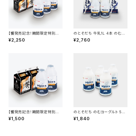
【饗発売記念！期間限定特別価
のとそだち 牛乳1L 4本 のむヨ
格！】饗500ml 3本＋のとそだ
ーグルト 500ml 2本
¥2,250
¥2,760
ちのむヨーグルト500ml 3本
【饗発売記念！期間限定特別価
のとそだち のむヨーグルト 500
格！】饗2本＋のとそだちのむヨ
ml 4本
¥1,500
¥1,840
ーグルト500ml2本