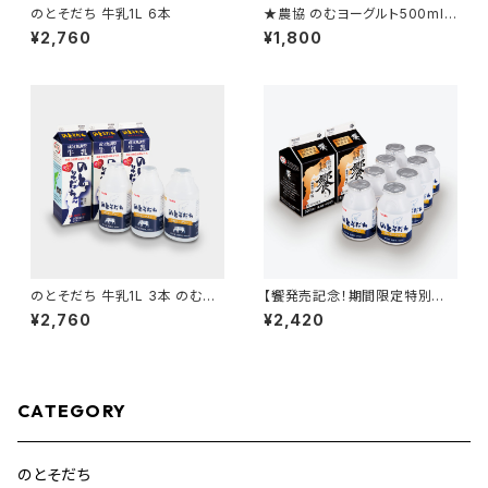
のとそだち 牛乳1L 6本
★農協 のむヨーグルト500ml
4本
¥2,760
¥1,800
のとそだち 牛乳1L 3本 のむヨ
【饗発売記念！期間限定特別価
ーグルト500ml 3本
格！】饗2本＋のとそだちのむヨ
¥2,760
¥2,420
ーグルト150ml8本
CATEGORY
のとそだち