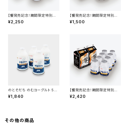
【饗発売記念！期間限定特別価
【饗発売記念！期間限定特別価
格！】饗500ml 3本＋のとそだ
格！】饗2本＋のとそだちのむヨ
¥2,250
¥1,500
ちのむヨーグルト500ml 3本
ーグルト500ml2本
のとそだち のむヨーグルト 500
【饗発売記念！期間限定特別価
ml 4本
格！】饗2本＋のとそだちのむヨ
¥1,840
¥2,420
ーグルト150ml8本
その他の商品