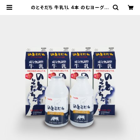
のとそだち 牛乳1L 4本 のむヨーグル
ト 500ml 2本 | アイ・ミルク北陸オ
ンラインショップ