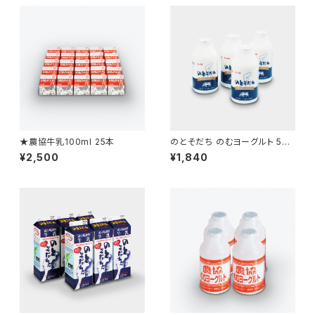
★農協牛乳100ml 25本
のとそだち のむヨーグルト 500
ml 4本
¥2,500
¥1,840